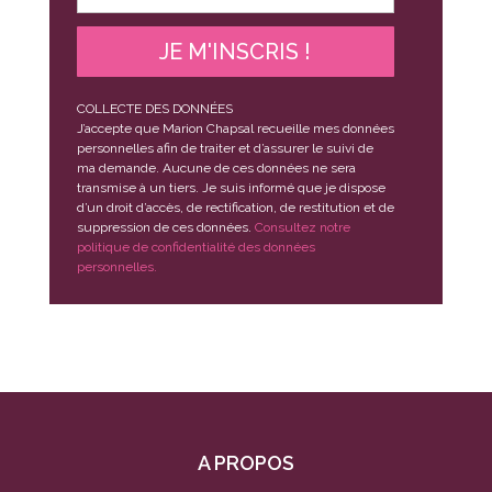
JE M'INSCRIS !
COLLECTE DES DONNÉES
J’accepte que Marion Chapsal recueille mes données
personnelles afin de traiter et d’assurer le suivi de
ma demande. Aucune de ces données ne sera
transmise à un tiers. Je suis informé que je dispose
d’un droit d’accès, de rectification, de restitution et de
suppression de ces données.
Consultez notre
politique de confidentialité des données
personnelles.
A PROPOS