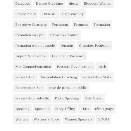
Datadock
Denise Graveline
digital
Eloquent Woman
Embodiment
ENERGIE
Equicoaching
Executive Coaching
Feminism
Femmes
Formation
formation en ligne
formation femme
formation prise de parole
féminin
Gianpiero Petriglieri
Impact & Presence
Leadership Presence
MonCompteFormation
Personal Development
pitch
Presentation
Presentation Coaching
Presentation Skills
Presentation Zen
prise de parole en public
Présentation virtuelle
Public Speaking
Role Model
speaking
Speak Up
Story Telling
TEDx
témoignage
Women
Women 's Voice
Women Speakers
ZOOM