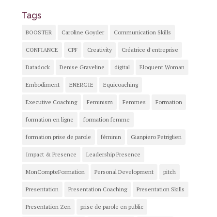
Tags
BOOSTER
Caroline Goyder
Communication Skills
CONFIANCE
CPF
Creativity
Créatrice d'entreprise
Datadock
Denise Graveline
digital
Eloquent Woman
Embodiment
ENERGIE
Equicoaching
Executive Coaching
Feminism
Femmes
Formation
formation en ligne
formation femme
formation prise de parole
féminin
Gianpiero Petriglieri
Impact & Presence
Leadership Presence
MonCompteFormation
Personal Development
pitch
Presentation
Presentation Coaching
Presentation Skills
Presentation Zen
prise de parole en public