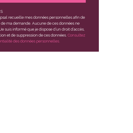
ES
psal recueille mes données personnelles afin de
suivi de ma demande. Aucune de ces données ne
 Je suis informé que je dispose d’un droit d’accès,
tution et de suppression de ces données.
Consultez
entialité des données personnelles.