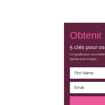
Obtenir 
5 clés pour os
Un guide pour vous aider 
parole avec impact.