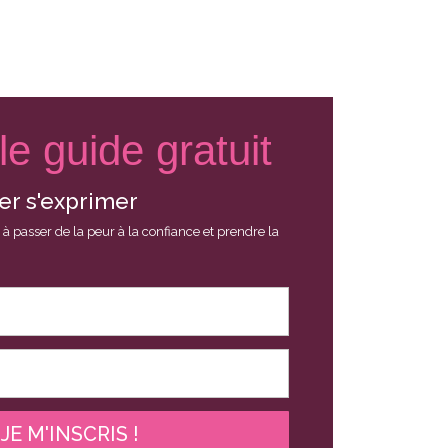
le guide gratuit
er s'exprimer
à passer de la peur à la confiance et prendre la
JE M'INSCRIS !