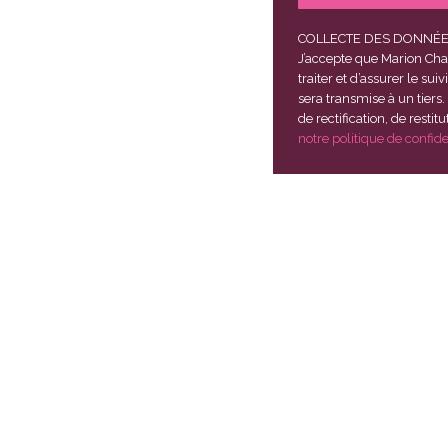
COLLECTE DES DONNÉ
J’accepte que Marion Cha
traiter et d’assurer le 
sera transmise à un tiers.
de rectification, de resti
notre politique de confid