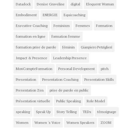
Datadock
Denise Graveline
digital
Eloquent Woman
Embodiment
ENERGIE
Equicoaching
Executive Coaching
Feminism
Femmes
Formation
formation en ligne
formation femme
formation prise de parole
féminin
Gianpiero Petriglieri
Impact & Presence
Leadership Presence
MonCompteFormation
Personal Development
pitch
Presentation
Presentation Coaching
Presentation Skills
Presentation Zen
prise de parole en public
Présentation virtuelle
Public Speaking
Role Model
speaking
Speak Up
Story Telling
TEDx
témoignage
Women
Women 's Voice
Women Speakers
ZOOM