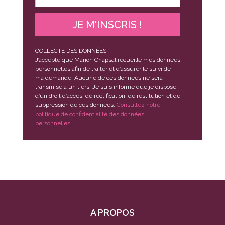
JE M'INSCRIS !
COLLECTE DES DONNÉES
J’accepte que Marion Chapsal recueille mes données
personnelles afin de traiter et d’assurer le suivi de
ma demande. Aucune de ces données ne sera
transmise à un tiers. Je suis informé que je dispose
d’un droit d’accès, de rectification, de restitution et de
suppression de ces données.
Consultez notre
politique de confidentialité des données
personnelles.
A PROPOS