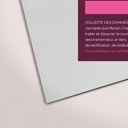
COLLECTE DES DONNÉ
J’accepte que Marion Cha
traiter et d’assurer le 
sera transmise à un tiers.
de rectification, de resti
notre politique de confid