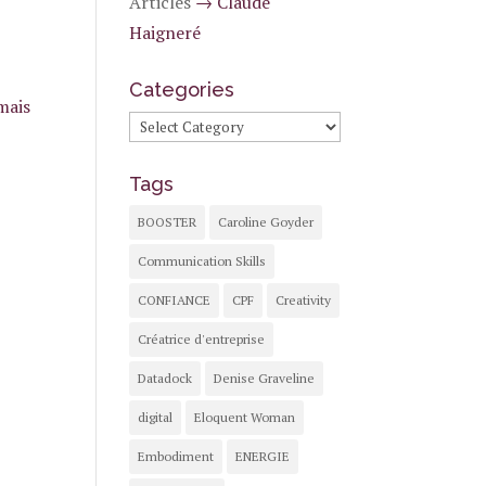
Articles
→
Claude
Haigneré
Categories
mais
Categories
Tags
BOOSTER
Caroline Goyder
Communication Skills
CONFIANCE
CPF
Creativity
Créatrice d'entreprise
Datadock
Denise Graveline
digital
Eloquent Woman
Embodiment
ENERGIE