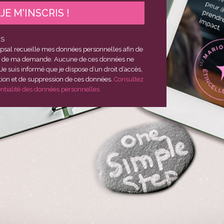
JE M'INSCRIS !
ES
psal recueille mes données personnelles afin de
suivi de ma demande. Aucune de ces données ne
 Je suis informé que je dispose d’un droit d’accès,
tution et de suppression de ces données.
Consultez
entialité des données personnelles.